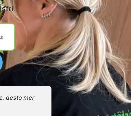
sfri
ka
ma, desto mer