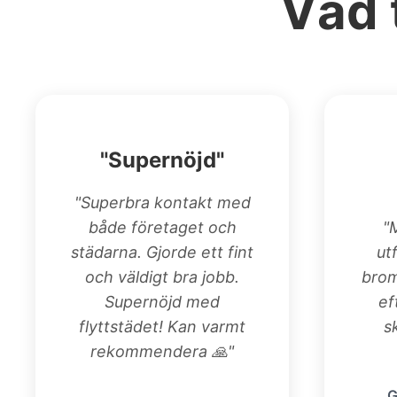
Vad 
"Supernöjd"
"Superbra kontakt med
både företaget och
"
städarna. Gjorde ett fint
ut
och väldigt bra jobb.
bro
Supernöjd med
ef
flyttstädet! Kan varmt
s
rekommendera 🙏"
G