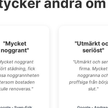
tycker andra om
"Mycket
"Utmärkt o
noggrant"
seriöst"
Mycket noggrant
"Utmärkt och ser
fört städning, fick
firma. Mycket
msa noggrannheten
noggranna oc
tersom bostaden
proffsiga från börja
kulle renoveras."
slut."
oogle - Sven-Erik
Google - Andrea