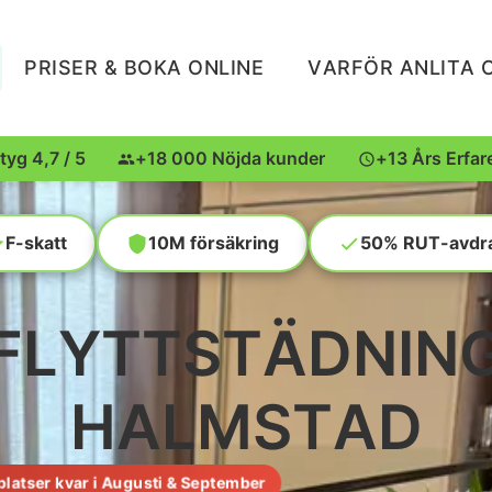
PRISER & BOKA ONLINE
VARFÖR ANLITA 
tyg 4,7 / 5
+18 000 Nöjda kunder
+13 Års Erfar
F-skatt
10M försäkring
50% RUT-avdr
FLYTTSTÄDNIN
HALMSTAD
 platser kvar i Augusti & September