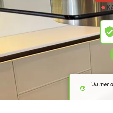
K
"Ju mer d