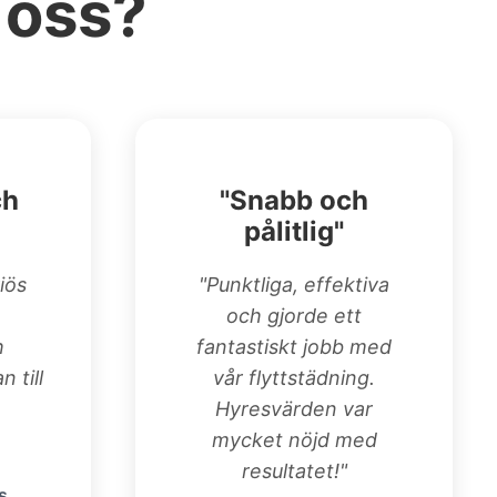
 oss?
ch
"Snabb och
pålitlig"
iös
"Punktliga, effektiva
och gjorde ett
h
fantastiskt jobb med
n till
vår flyttstädning.
Hyresvärden var
mycket nöjd med
resultatet!"
s