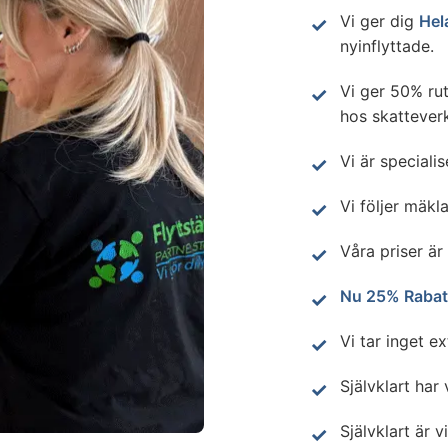
Vi ger dig
Hel
nyinflyttade.
Vi ger 50% ru
hos skatteverk
Vi är speciali
Vi följer mäkla
Våra priser är
Nu 25% Rabat
Vi tar inget e
Självklart har 
Självklart är v