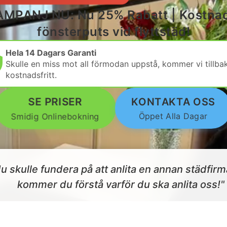
AMPANJ NU: Nu 25% Rabatt | Kostnad
fönsterputs vid flyttstäd!
Hela 14 Dagars Garanti
Skulle en miss mot all förmodan uppstå, kommer vi tillba
kostnadsfritt.
SE PRISER
KONTAKTA OSS
Öppet Alla Dagar
Smidig Onlinebokning
u skulle fundera på att anlita en annan städfir
kommer du förstå varför du ska anlita oss!"