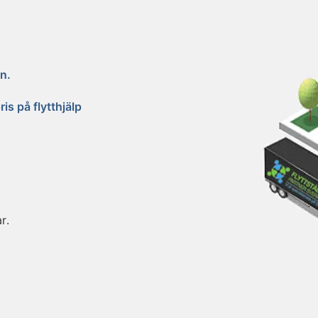
n.
is på flytthjälp
r.