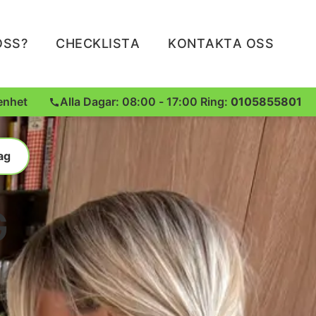
OSS?
CHECKLISTA
KONTAKTA OSS
enhet
Alla Dagar: 08:00 - 17:00 Ring:
0105855801
ag
G