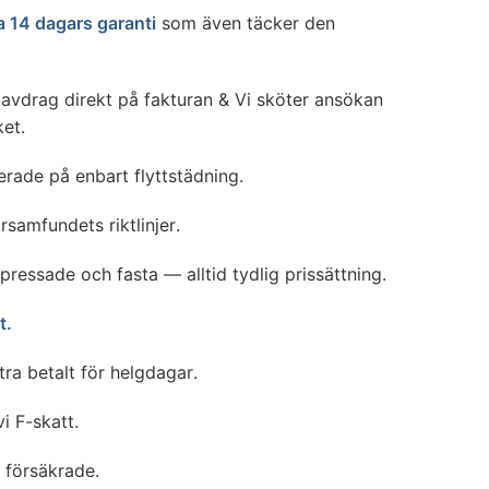
a 14 dagars garanti
som även täcker den
tavdrag direkt på fakturan & Vi sköter ansökan
et.
serade på enbart flyttstädning.
rsamfundets riktlinjer.
 pressade och fasta — alltid tydlig prissättning.
t.
xtra betalt för helgdagar.
vi F-skatt.
i försäkrade.